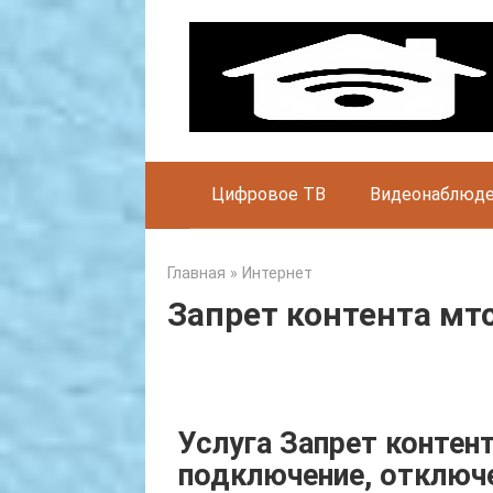
Skip
to
content
Цифровое ТВ
Видеонаблюд
Главная
»
Интернет
Запрет контента мтс
Услуга Запрет контен
подключение, отключ