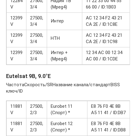
12284
27500,
Надия ТВ
11 22 33 00 44 55
V
3/4
(Mpeg4)
66 00 / ID:1B03
12399
27500,
AC 12 34 F2 43 21
Интер
V
3/4
CA 2E / ID:1C8E
12399
27500,
AC 12 34 F2 43 21
НТН
V
3/4
CA 2E / ID:1C98
12399
27500,
Интер +
12 34 AC 00 12 34
V
3/4
(Mpeg4)
AC 00 / ID:1CDE
Eutelsat 9B, 9.0°E
ЧастотаСкорость/SRНазвание канала/стандартBISS
ключ/ID
11881
27500,
Eurobet 11
E8 76 F0 4E 8B
V
2/3
(Спорт) *
A5 11 41 / ID:DB7
11881
27500,
Eurobet 12
E8 76 F0 4E 8B
V
2/3
(Спорт) *
A5 11 41 / ID:DB8