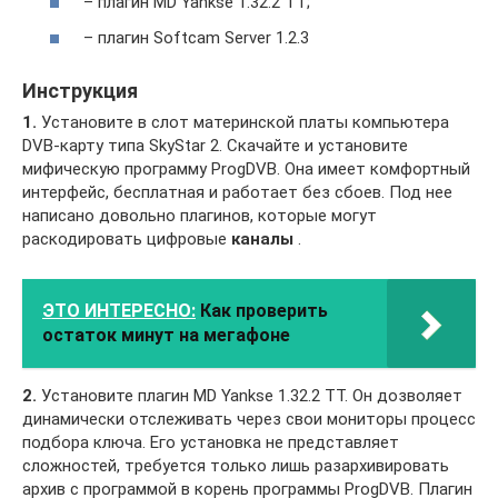
– плагин MD Yankse 1.32.2 TT;
– плагин Softcam Server 1.2.3
Инструкция
1.
Установите в слот материнской платы компьютера
DVB-карту типа SkyStar 2. Скачайте и установите
мифическую программу ProgDVB. Она имеет комфортный
интерфейс, бесплатная и работает без сбоев. Под нее
написано довольно плагинов, которые могут
раскодировать цифровые
каналы
.
ЭТО ИНТЕРЕСНО:
Как проверить
остаток минут на мегафоне
2.
Установите плагин MD Yankse 1.32.2 TT. Он дозволяет
динамически отслеживать через свои мониторы процесс
подбора ключа. Его установка не представляет
сложностей, требуется только лишь разархивировать
архив с программой в корень программы ProgDVB. Плагин