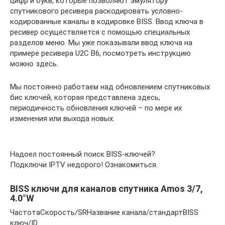
цифр и букв, которые позволяют эмулятору
спутникового ресивера раскодировать условно-
кодированные каналы в кодировке BISS. Ввод ключа в
ресивер осуществляется с помощью специальных
разделов меню. Мы уже показывали ввод ключа на
примере ресивера U2C B6, посмотреть инструкцию
можно здесь.
Мы постоянно работаем над обновлением спутниковых
бис ключей, которая представлена здесь,
периодичность обновления ключей – по мере их
изменения или выхода новых.
Надоел постоянный поиск BISS-ключей?
Подключи IPTV недорого! Ознакомиться.
BISS ключи для каналов спутника Amos 3/7,
4.0°W
ЧастотаСкорость/SRНазвание канала/стандартBISS
ключ/ID