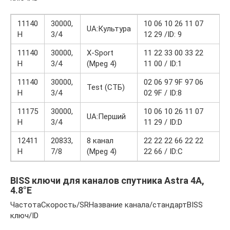
11140
30000,
10 06 10 26 11 07
UA:Культура
H
3/4
12 29 /ID: 9
11140
30000,
X-Sport
11 22 33 00 33 22
H
3/4
(Mpeg 4)
11 00 / ID:1
11140
30000,
02 06 97 9F 97 06
Test (СТБ)
H
3/4
02 9F / ID:8
11175
30000,
10 06 10 26 11 07
UA:Перший
H
3/4
11 29 / ID:D
12411
20833,
8 канал
22 22 22 66 22 22
H
7/8
(Mpeg 4)
22 66 / ID:C
BISS ключи для каналов спутника Astra 4A,
4.8°E
ЧастотаСкорость/SRНазвание канала/стандартBISS
ключ/ID