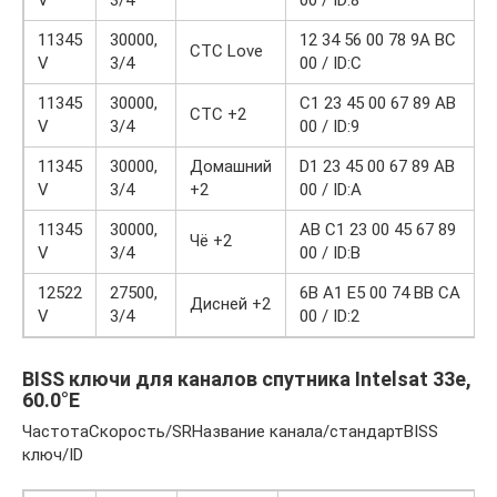
V
3/4
00 / ID:8
11345
30000,
12 34 56 00 78 9A BC
СТС Love
V
3/4
00 / ID:C
11345
30000,
C1 23 45 00 67 89 AB
СТС +2
V
3/4
00 / ID:9
11345
30000,
Домашний
D1 23 45 00 67 89 AB
V
3/4
+2
00 / ID:A
11345
30000,
AB C1 23 00 45 67 89
Чё +2
V
3/4
00 / ID:B
12522
27500,
6B A1 E5 00 74 BB CA
Дисней +2
V
3/4
00 / ID:2
BISS ключи для каналов спутника Intelsat 33e,
60.0°E
ЧастотаСкорость/SRНазвание канала/стандартBISS
ключ/ID