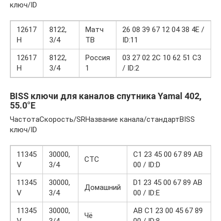
ключ/ID
12617
8122,
Матч
26 08 39 67 12 04 38 4E /
H
3/4
ТВ
ID:11
12617
8122,
Россия
03 27 02 2C 10 62 51 C3
H
3/4
1
/ ID:2
BISS ключи для каналов спутника Yamal 402,
55.0°E
ЧастотаСкорость/SRНазвание канала/стандартBISS
ключ/ID
11345
30000,
C1 23 45 00 67 89 AB
СТС
V
3/4
00 / ID:D
11345
30000,
D1 23 45 00 67 89 AB
Домашний
V
3/4
00 / ID:E
11345
30000,
AB C1 23 00 45 67 89
Чё