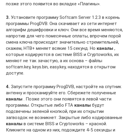
позже этого появится во вкладке «Плагины».
3.
Установите программу Softcam Server 1.2.3 в корень
программы ProgDVB. Она скачивает из сети интернет
алгорифм дешифровки и ключ. Они все время меняются,
напротив для чего помесячные оплаты, впрочем порой
смена ключа происходят значительно стремительней,
скажем, НТВ+ меняет всякие 15 секунд. Но
каналы
,
которые кодируются в системе BISS и Cryptoworks, их
меняют не так зачастую, а их основа – файлы
softcam.key, keys.bin, easy.key, находятся в открытом
доступе.
4.
Запустите программу ProgDVB, настройте на спутник
антенну и просканируйте его. Сбережете полученные
каналы
. Позже этого они появятся в левой части
программы. Открытые либо FTA
каналы
будут
подсвечены зеленой кнопкой, при их открытии
загвоздок не возникнет. Закрытые либо кодированные
каналы
в системе BISS и Cryptoworks – красной.
Кликните на одном из них, подождите 4-5 секунды и