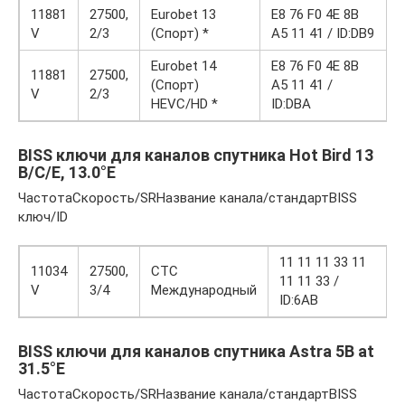
11881
27500,
Eurobet 13
E8 76 F0 4E 8B
V
2/3
(Спорт) *
A5 11 41 / ID:DB9
Eurobet 14
E8 76 F0 4E 8B
11881
27500,
(Спорт)
A5 11 41 /
V
2/3
HEVC/HD *
ID:DBA
BISS ключи для каналов спутника Hot Bird 13
B/C/E, 13.0°E
ЧастотаСкорость/SRНазвание канала/стандартBISS
ключ/ID
11 11 11 33 11
11034
27500,
СТС
11 11 33 /
V
3/4
Международный
ID:6AB
BISS ключи для каналов спутника Astra 5B at
31.5°E
ЧастотаСкорость/SRНазвание канала/стандартBISS