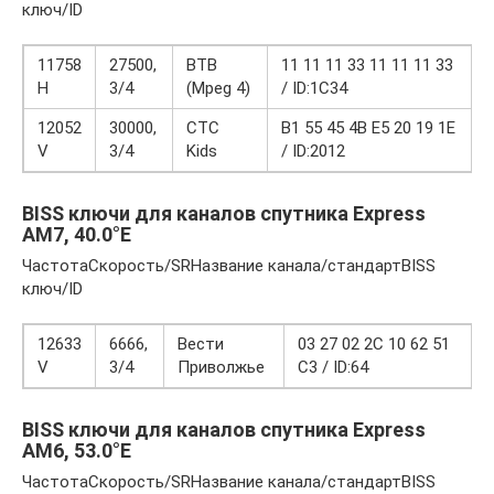
ключ/ID
11758
27500,
ВТВ
11 11 11 33 11 11 11 33
H
3/4
(Mpeg 4)
/ ID:1C34
12052
30000,
СТС
B1 55 45 4B E5 20 19 1E
V
3/4
Kids
/ ID:2012
BISS ключи для каналов спутника Express
AM7, 40.0°E
ЧастотаСкорость/SRНазвание канала/стандартBISS
ключ/ID
12633
6666,
Вести
03 27 02 2C 10 62 51
V
3/4
Приволжье
C3 / ID:64
BISS ключи для каналов спутника Express
AM6, 53.0°E
ЧастотаСкорость/SRНазвание канала/стандартBISS