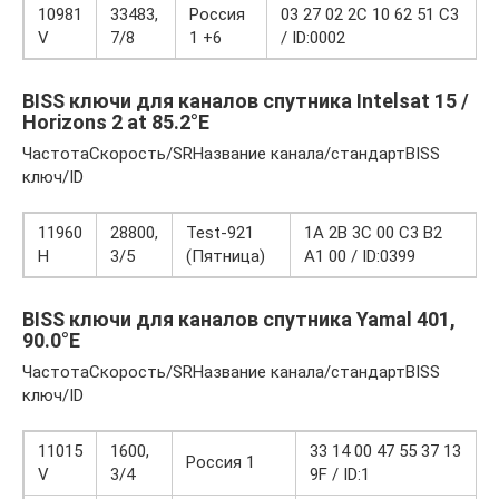
10981
33483,
Россия
03 27 02 2C 10 62 51 C3
V
7/8
1 +6
/ ID:0002
BISS ключи для каналов спутника Intelsat 15 /
Horizons 2 at 85.2°E
ЧастотаСкорость/SRНазвание канала/стандартBISS
ключ/ID
11960
28800,
Test-921
1A 2B 3C 00 C3 B2
Н
3/5
(Пятница)
A1 00 / ID:0399
BISS ключи для каналов спутника Yamal 401,
90.0°E
ЧастотаСкорость/SRНазвание канала/стандартBISS
ключ/ID
11015
1600,
33 14 00 47 55 37 13
Россия 1
V
3/4
9F / ID:1