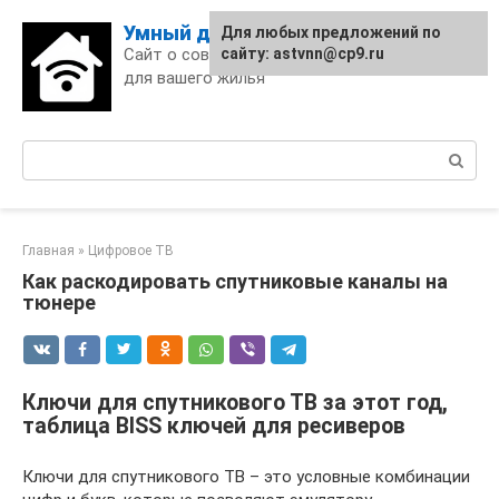
Skip
Умный дом
Для любых предложений по
to
Сайт о современных технологиях
сайту: astvnn@cp9.ru
content
для вашего жилья
Поиск:
Главная
»
Цифровое ТВ
Как раскодировать спутниковые каналы на
тюнере
Ключи для спутникового ТВ за этот год,
таблица BISS ключей для ресиверов
Ключи для спутникового ТВ – это условные комбинации