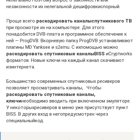
нелегально.Поэтому вопрос о законности или
незаконности их нелегальной дешифровкиспорный.
Проще всего
раскодировать каналыспутникового ТВ
при просмотре их на компьютере. Для этого
понадобится DVB-плата и программное обеспечение к
ней — ProgDVB. Вкорневую папку ProgDVB устанавливают
плагины MD Yanksee и s2emu. С ихпомощью можно
раскодировать спутниковые каналы
BISS
иCryptworks
форматов. Новые ключи на каждый канал скачивают
изинтернета.
Большинство современных спутниковых ресиверов
позволяет просматривать каналы, . Чтобы
раскодировать спутниковые каналы,
ключи
необходимо вводить при включенном эмуляторе.
У некоторыхресиверов в меню уже присутствует пункт
BISS. В других вход в негопредусмотрен через
специальныйкод.