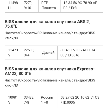
11498
7270,
РТР
12 34 56 9C 78 90 AB
H
9/10
Планета
B3 / ID:8
BISS ключи для каналов спутника ABS 2,
75.0°E
ЧастотаСкорость/SRНазвание канала/стандартBISS
ключ/ID
11473
22500,
6B A1 E5 00 74 BB CA
Дисней
V
3/4
00 / ID:0640
BISS ключи для каналов спутника Express-
AM22, 80.0°E
ЧастотаСкорость/SRНазвание канала/стандартBISS
ключ/ID
10981
33483,
Россия
03 27 02 2C 10 62 51 C3
V
7/8
1 +8
/ ID:0005