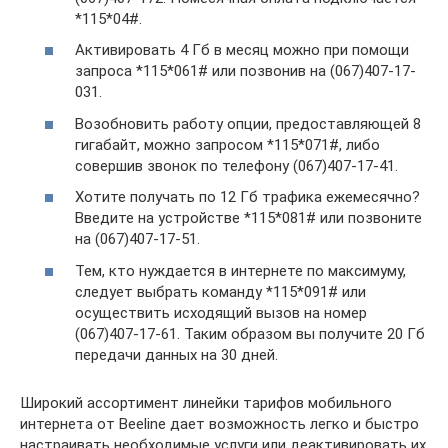
*115*04#.
Активировать 4 Гб в месяц можно при помощи
запроса *115*061# или позвонив на (067)407-17-
031.
Возобновить работу опции, предоставляющей 8
гигабайт, можно запросом *115*071#, либо
совершив звонок по телефону (067)407-17-41.
Хотите получать по 12 Гб трафика ежемесячно?
Введите на устройстве *115*081# или позвоните
на (067)407-17-51.
Тем, кто нуждается в интернете по максимуму,
следует выбрать команду *115*091# или
осуществить исходящий вызов на номер
(067)407-17-61. Таким образом вы получите 20 Гб
передачи данных на 30 дней.
Широкий ассортимент линейки тарифов мобильного
интернета от Beeline дает возможность легко и быстро
настраивать необходимые услуги или деактивировать их