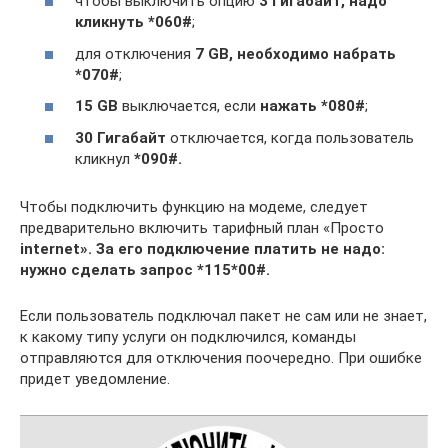
чтобы выключить опцию
3 Гигабайт, надо
кликнуть *060#
;
для отключения
7 GB, необходимо набрать
*070#
;
15 GB
выключается, если
нажать *080#
;
30 Гигабайт
отключается, когда пользователь
кликнул
*090#.
Чтобы подключить функцию на модеме, следует
предварительно включить тарифный план «Просто
internet
». За его подключение платить не надо:
нужно сделать запрос *115*00#.
Если пользователь подключал пакет не сам или не знает,
к какому типу услуги он подключился, команды
отправляются для отключения поочередно. При ошибке
придет уведомление.