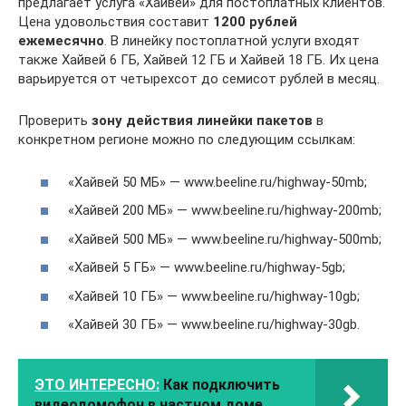
предлагает услуга «Хайвей» для постоплатных клиентов.
Цена удовольствия составит
1200 рублей
ежемесячно
. В линейку постоплатной услуги входят
также Хайвей 6 ГБ, Хайвей 12 ГБ и Хайвей 18 ГБ. Их цена
варьируется от четырехсот до семисот рублей в месяц.
Проверить
зону действия линейки пакетов
в
конкретном регионе можно по следующим ссылкам:
«Хайвей 50 МБ» — www.beeline.ru/highway-50mb;
«Хайвей 200 МБ» — www.beeline.ru/highway-200mb;
«Хайвей 500 МБ» — www.beeline.ru/highway-500mb;
«Хайвей 5 ГБ» — www.beeline.ru/highway-5gb;
«Хайвей 10 ГБ» — www.beeline.ru/highway-10gb;
«Хайвей 30 ГБ» — www.beeline.ru/highway-30gb.
ЭТО ИНТЕРЕСНО:
Как подключить
видеодомофон в частном доме