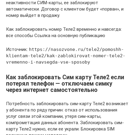
неактивности СИМ-карты, ее заблокируют
автоматически. Договор с клиентом будет «порван», и
номер выйдет в продажу.
Как заблокировать номер Теле2 временно и навсегда:
все способы Ссылка на основную публикацию
Источник:
https://nasozvone.ru/tele2/pomoshh-
klientam-tele2/kak-zablokirovat-nomer-tele2-
vremenno-i-navsegda-vse-sposoby
Как заблокировать Сим карту Теле2 если
потерял телефон — отключаем симку
через интернет самостоятельно
Потребность заблокировать сим-карту Теле2 возникает
у абонента по ряду причин: отказ от использования
услуг связи этой компании, утеря сим-карты,
компрометация данных абонента. Заблокировать сим-
карту Теле2 нужно, если ее украли. Блокировка SIM