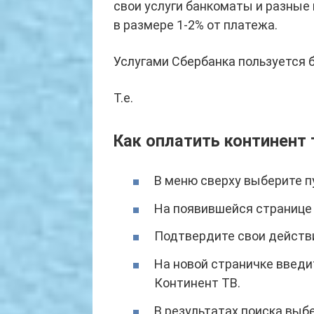
свои услуги банкоматы и разны
в размере 1-2% от платежа.
Услугами Сбербанка пользуется 
Т.е.
Как оплатить континент 
В меню сверху выберите п
На появившейся странице 
Подтвердите свои действи
На новой страничке введи
Континент ТВ.
В результатах поиска выб