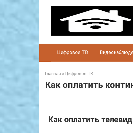
Skip
to
content
Цифровое ТВ
Видеонаблюд
Главная
»
Цифровое ТВ
Как оплатить конти
Как оплатить телевид