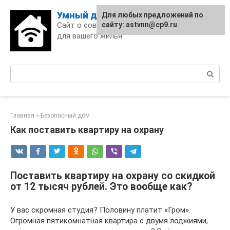
Skip
Умный дом
Для любых предложений по
to
Сайт о современных технологиях
сайту: astvnn@cp9.ru
content
для вашего жилья
Поиск:
Главная
»
Безопасный дом
Как поставить квартиру на охрану
Поставить квартиру на охрану со скидкой
от 12 тысяч рублей. Это вообще как?
У вас скромная студия? Половину платит «Гром».
Огромная пятикомнатная квартира с двумя лоджиями,